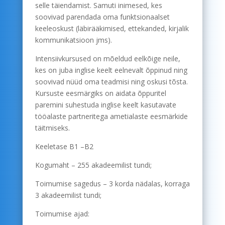
selle täiendamist. Samuti inimesed, kes
soovivad parendada oma funktsionaalset
keeleoskust (läbirääkimised, ettekanded, kirjalik
kommunikatsioon jms).
Intensiivkursused on mõeldud eelkõige neile,
kes on juba inglise keelt eelnevalt õppinud ning
soovivad nüüd oma teadmisi ning oskusi tõsta.
Kursuste eesmärgiks on aidata õppuritel
paremini suhestuda inglise keelt kasutavate
tööalaste partneritega ametialaste eesmärkide
täitmiseks.
Keeletase B1 –B2
Kogumaht – 255 akadeemilist tundi;
Toimumise sagedus – 3 korda nädalas, korraga
3 akadeemilist tundi;
Toimumise ajad: