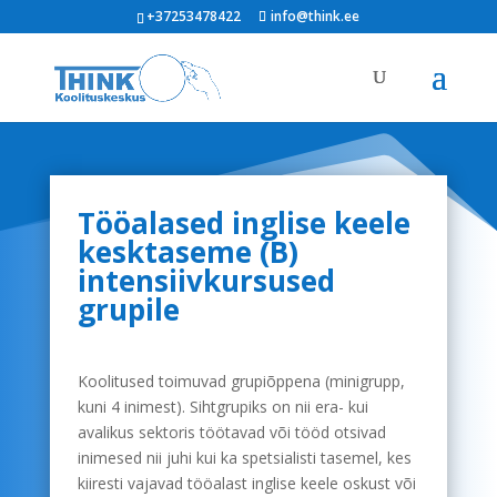
+37253478422
info@think.ee
Tööalased inglise keele
kesktaseme (B)
intensiivkursused
grupile
Koolitused toimuvad grupiõppena (minigrupp,
kuni 4 inimest). Sihtgrupiks on nii era- kui
avalikus sektoris töötavad või tööd otsivad
inimesed nii juhi kui ka spetsialisti tasemel, kes
kiiresti vajavad tööalast inglise keele oskust või