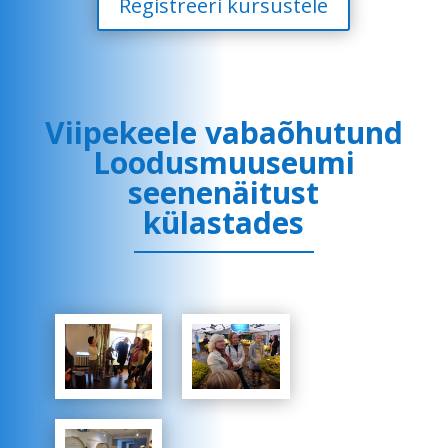
Registreeri kursustele
Viipekeele vabaõhutund
Loodusmuuseumi
seenenäitust
külastades