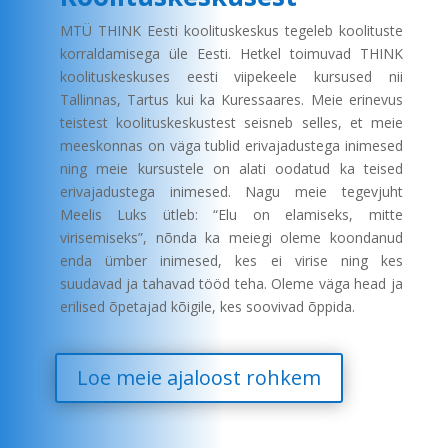
MTÜ THINK Eesti koolituskeskus tegeleb koolituste
korraldamisega üle Eesti. Hetkel toimuvad THINK
koolituskeskuses eesti viipekeele kursused nii
Tallinnas, Tartus kui ka Kuressaares. Meie erinevus
teistest koolituskeskustest seisneb selles, et meie
meeskonnas on väga tublid erivajadustega inimesed
ning meie kursustele on alati oodatud ka teised
erivajadustega inimesed. Nagu meie tegevjuht
Meelis Luks ütleb: “Elu on elamiseks, mitte
virisemiseks”, nõnda ka meiegi oleme koondanud
enda ümber inimesed, kes ei virise ning kes
suudavad ja tahavad tööd teha. Oleme väga head ja
erilised õpetajad kõigile, kes soovivad õppida.
Loe meie ajaloost rohkem