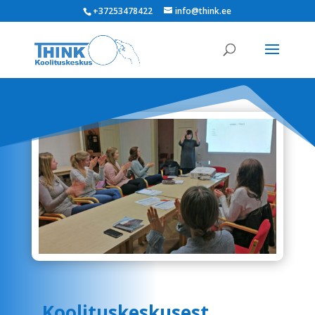
+37253478422
info@think.ee
Koolituskeskusest