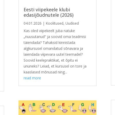
Eesti viipekeele klubi
edasijõudnutele (2026)
04.01.2026
|
Koolitused
,
Uudised
Kas oled viipekeelt juba natuke
„nuusutanud“ ja soovid oma teadmisi
täiendada? Tahaksid kinnistada
algkursusel omandatud sõnavara ja
laiendada viipevara uutel teemadel?
Soovid keelepraktikat, et õpitu ei
ununeks? Leiad, et kursusel on tore ja
kaaslased mõnusad ning...
read more