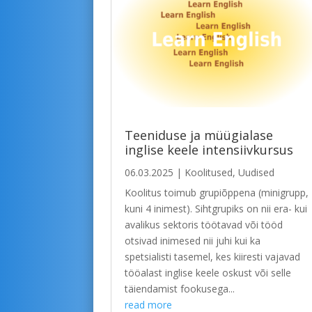
Teeniduse ja müügialase
inglise keele intensiivkursus
06.03.2025
|
Koolitused
,
Uudised
Koolitus toimub grupiõppena (minigrupp,
kuni 4 inimest). Sihtgrupiks on nii era- kui
avalikus sektoris töötavad või tööd
otsivad inimesed nii juhi kui ka
spetsialisti tasemel, kes kiiresti vajavad
tööalast inglise keele oskust või selle
täiendamist fookusega...
read more