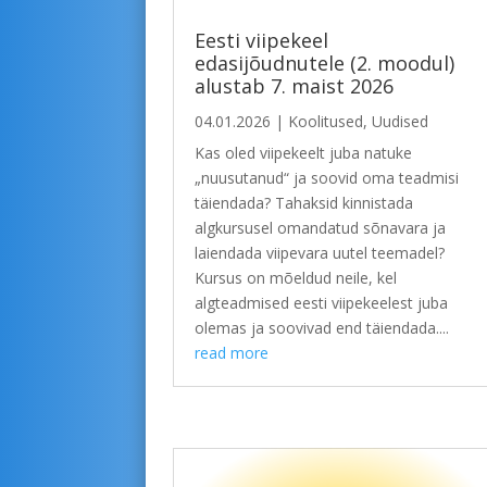
Eesti viipekeel
edasijõudnutele (2. moodul)
alustab 7. maist 2026
04.01.2026
|
Koolitused
,
Uudised
Kas oled viipekeelt juba natuke
„nuusutanud“ ja soovid oma teadmisi
täiendada? Tahaksid kinnistada
algkursusel omandatud sõnavara ja
laiendada viipevara uutel teemadel?
Kursus on mõeldud neile, kel
algteadmised eesti viipekeelest juba
olemas ja soovivad end täiendada....
read more