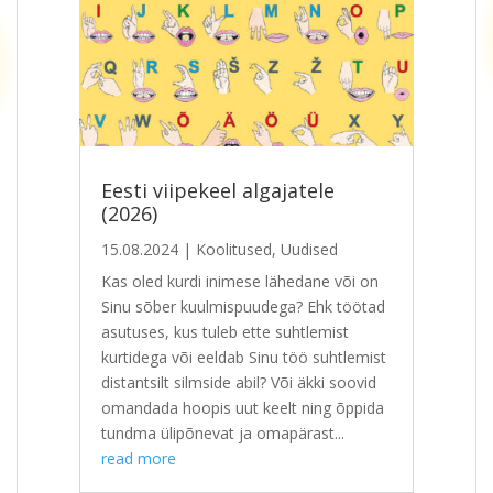
Eesti viipekeel algajatele
(2026)
15.08.2024
|
Koolitused
,
Uudised
Kas oled kurdi inimese lähedane või on
Sinu sõber kuulmispuudega? Ehk töötad
asutuses, kus tuleb ette suhtlemist
kurtidega või eeldab Sinu töö suhtlemist
distantsilt silmside abil? Või äkki soovid
omandada hoopis uut keelt ning õppida
tundma ülipõnevat ja omapärast...
read more