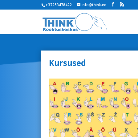
+37253478422
info@think.ee
Kursused