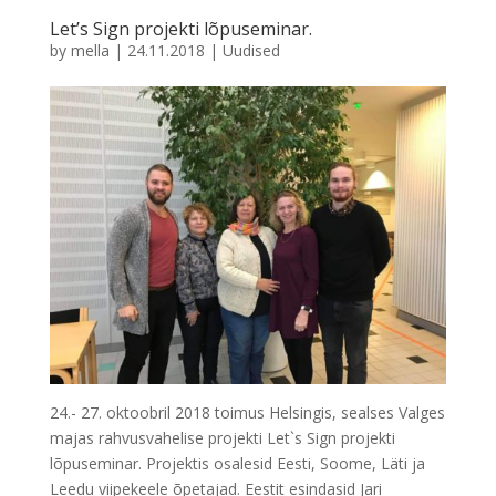
Let’s Sign projekti lõpuseminar.
by
mella
|
24.11.2018
|
Uudised
24.- 27. oktoobril 2018 toimus Helsingis, sealses Valges
majas rahvusvahelise projekti Let`s Sign projekti
lõpuseminar. Projektis osalesid Eesti, Soome, Läti ja
Leedu viipekeele õpetajad. Eestit esindasid Jari