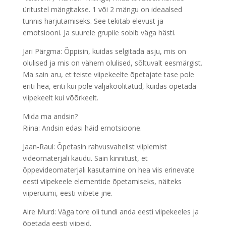
üritustel mängitakse. 1 või 2 mängu on ideaalsed
tunnis harjutamiseks. See tekitab elevust ja
emotsiooni. Ja suurele grupile sobib väga hästi.
Jari Pärgma: Õppisin, kuidas selgitada asju, mis on
olulised ja mis on vähem olulised, sõltuvalt eesmärgist.
Ma sain aru, et teiste viipekeelte õpetajate tase pole
eriti hea, eriti kui pole väljakoolitatud, kuidas õpetada
viipekeelt kui võõrkeelt.
Mida ma andsin?
Riina: Andsin edasi häid emotsioone.
Jaan-Raul: Õpetasin rahvusvahelist viiplemist
videomaterjali kaudu. Sain kinnitust, et
õppevideomaterjali kasutamine on hea viis erinevate
eesti viipekeele elementide õpetamiseks, näiteks
viiperuumi, eesti viibete jne.
Aire Murd: Väga tore oli tundi anda eesti viipekeeles ja
õpetada eesti viipeid.