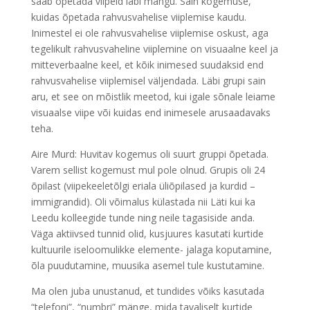
saab õpetada viipeid läbi mängu. Sain kogemuse,
kuidas õpetada rahvusvahelise viiplemise kaudu.
Inimestel ei ole rahvusvahelise viiplemise oskust, aga
tegelikult rahvusvaheline viiplemine on visuaalne keel ja
mitteverbaalne keel, et kõik inimesed suudaksid end
rahvusvahelise viiplemisel väljendada. Läbi grupi sain
aru, et see on mõistlik meetod, kui igale sõnale leiame
visuaalse viipe või kuidas end inimesele arusaadavaks
teha.
Aire Murd: Huvitav kogemus oli suurt gruppi õpetada.
Varem sellist kogemust mul pole olnud. Grupis oli 24
õpilast (viipekeeletõlgi eriala üliõpilased ja kurdid –
immigrandid). Oli võimalus külastada nii Läti kui ka
Leedu kolleegide tunde ning neile tagasiside anda.
Väga aktiivsed tunnid olid, kusjuures kasutati kurtide
kultuurile iseloomulikke elemente- jalaga koputamine,
õla puudutamine, muusika asemel tule kustutamine.
Ma olen juba unustanud, et tundides võiks kasutada
“telefoni”, “numbri” mänge, mida tavaliselt kurtide