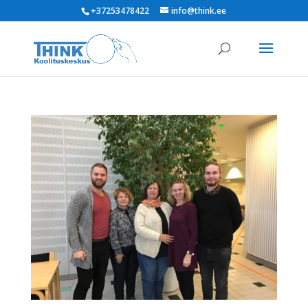
+37253478422
info@think.ee