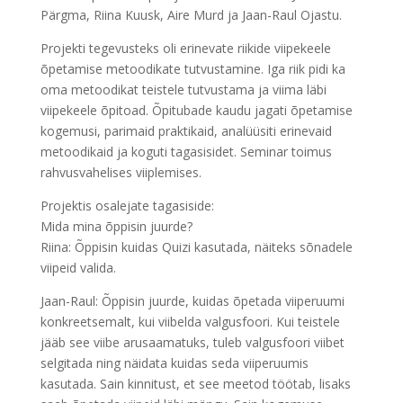
Pärgma, Riina Kuusk, Aire Murd ja Jaan-Raul Ojastu.
Projekti tegevusteks oli erinevate riikide viipekeele
õpetamise metoodikate tutvustamine. Iga riik pidi ka
oma metoodikat teistele tutvustama ja viima läbi
viipekeele õpitoad. Õpitubade kaudu jagati õpetamise
kogemusi, parimaid praktikaid, analüüsiti erinevaid
metoodikaid ja koguti tagasisidet. Seminar toimus
rahvusvahelises viiplemises.
Projektis osalejate tagasiside:
Mida mina õppisin juurde?
Riina: Õppisin kuidas Quizi kasutada, näiteks sõnadele
viipeid valida.
Jaan-Raul: Õppisin juurde, kuidas õpetada viiperuumi
konkreetsemalt, kui viibelda valgusfoori. Kui teistele
jääb see viibe arusaamatuks, tuleb valgusfoori viibet
selgitada ning näidata kuidas seda viiperuumis
kasutada. Sain kinnitust, et see meetod töötab, lisaks