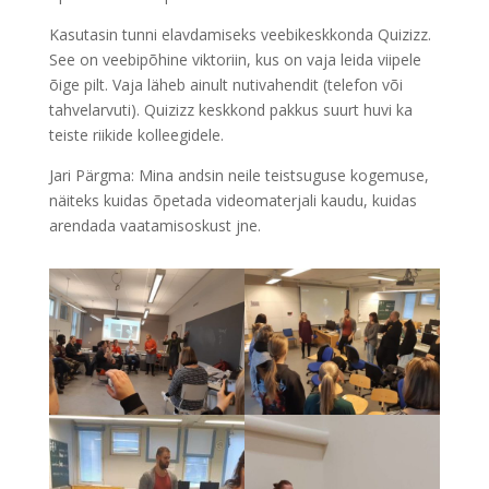
Kasutasin tunni elavdamiseks veebikeskkonda Quizizz.
See on veebipõhine viktoriin, kus on vaja leida viipele
õige pilt. Vaja läheb ainult nutivahendit (telefon või
tahvelarvuti). Quizizz keskkond pakkus suurt huvi ka
teiste riikide kolleegidele.
Jari Pärgma: Mina andsin neile teistsuguse kogemuse,
näiteks kuidas õpetada videomaterjali kaudu, kuidas
arendada vaatamisoskust jne.