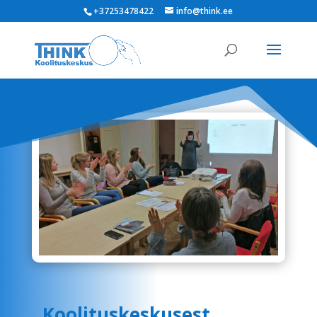
+37253478422
info@think.ee
Koolituskeskusest