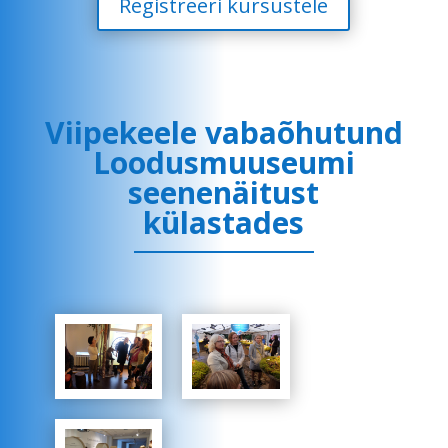
Registreeri kursustele
Viipekeele vabaõhutund
Loodusmuuseumi
seenenäitust
külastades