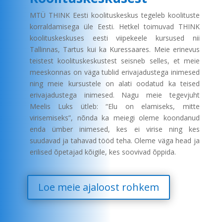
MTÜ THINK Eesti koolituskeskus tegeleb koolituste
korraldamisega üle Eesti. Hetkel toimuvad THINK
koolituskeskuses eesti viipekeele kursused nii
Tallinnas, Tartus kui ka Kuressaares. Meie erinevus
teistest koolituskeskustest seisneb selles, et meie
meeskonnas on väga tublid erivajadustega inimesed
ning meie kursustele on alati oodatud ka teised
erivajadustega inimesed. Nagu meie tegevjuht
Meelis Luks ütleb: “Elu on elamiseks, mitte
virisemiseks”, nõnda ka meiegi oleme koondanud
enda ümber inimesed, kes ei virise ning kes
suudavad ja tahavad tööd teha. Oleme väga head ja
erilised õpetajad kõigile, kes soovivad õppida.
Loe meie ajaloost rohkem